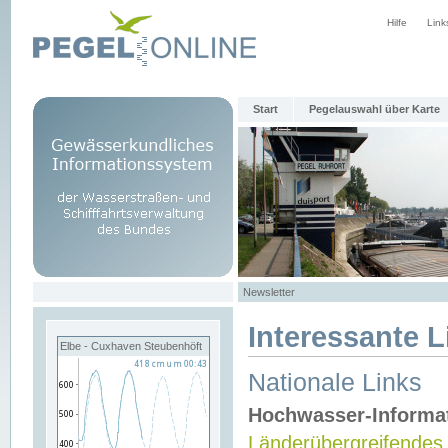
Hilfe
Link
Start
Pegelauswahl über Karte
Newsletter
Interessante L
Elbe - Cuxhaven Steubenhöft
Nationale Links
Hochwasser-Informa
Länderübergreifendes