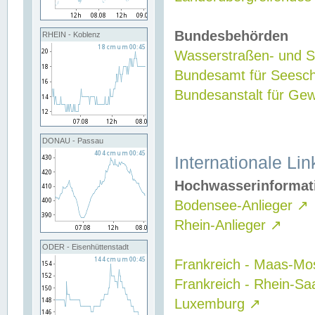
Bundesbehörden
RHEIN - Koblenz
Wasserstraßen- und Sc
Bundesamt für Seesch
Bundesanstalt für G
DONAU - Passau
Internationale Lin
Hochwasserinformat
Bodensee-Anlieger
↗
Rhein-Anlieger
↗
ODER - Eisenhüttenstadt
Frankreich - Maas-Mo
Frankreich - Rhein-Sa
Luxemburg
↗