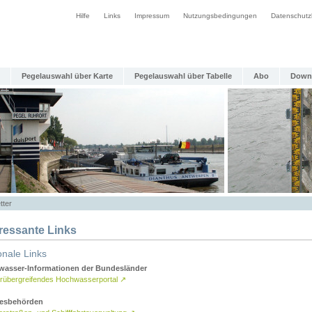
Hilfe
Links
Impressum
Nutzungsbedingungen
Datenschutz
Pegelauswahl über Karte
Pegelauswahl über Tabelle
Abo
Down
tter
eressante Links
onale Links
asser-Informationen der Bundesländer
rübergreifendes Hochwasserportal
↗
esbehörden