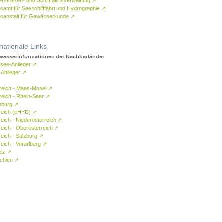
rstraßen- und Schifffahrtsverwaltung
↗
samt für Seeschifffahrt und Hydrographie
↗
sanstalt für Gewässerkunde
↗
rnationale Links
asserinformationen der Nachbarländer
see-Anlieger
↗
-Anlieger
↗
reich - Maas-Mosel
↗
reich - Rhein-Saar
↗
mburg
↗
reich (eHYD)
↗
reich - Niederösterreich
↗
reich - Oberösterreich
↗
reich - Salzburg
↗
eich - Vorarlberg
↗
eiz
↗
chien
↗