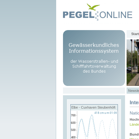
Start
Newsle
Int
Elbe - Cuxhaven Steubenhöft
Nati
Hochw
Lände
Bund