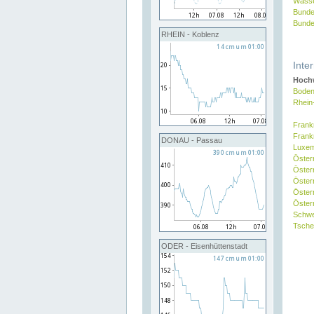
Wasse
Bunde
Bunde
RHEIN - Koblenz
Inte
Hochw
Boden
Rhein
Frank
Frank
DONAU - Passau
Luxe
Öster
Öster
Öster
Öster
Österr
Schw
Tsche
ODER - Eisenhüttenstadt