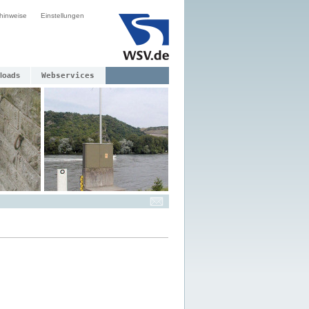
hinweise
Einstellungen
loads
Webservices