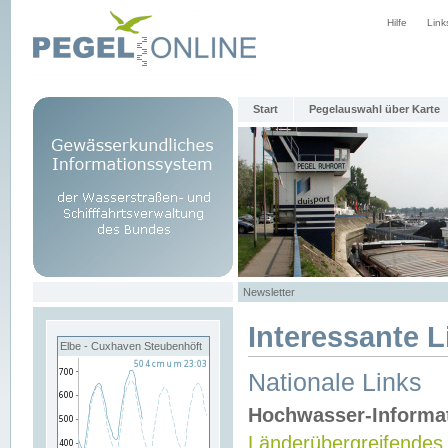
Hilfe
Link
Start
Pegelauswahl über Karte
Newsletter
Interessante L
Elbe - Cuxhaven Steubenhöft
Nationale Links
Hochwasser-Informa
Länderübergreifendes