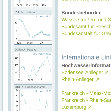
Bundesbehörden
RHEIN - Koblenz
Wasserstraßen- und Sc
Bundesamt für Seesch
Bundesanstalt für G
DONAU - Passau
Internationale Lin
Hochwasserinformat
Bodensee-Anlieger
↗
Rhein-Anlieger
↗
ODER - Eisenhüttenstadt
Frankreich - Maas-Mo
Frankreich - Rhein-Sa
Luxemburg
↗