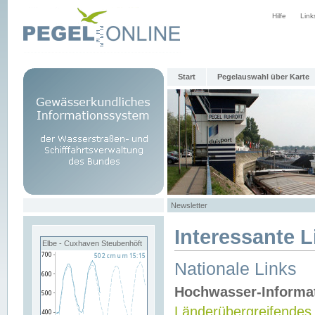
Hilfe
Link
Start
Pegelauswahl über Karte
Newsletter
Interessante L
Elbe - Cuxhaven Steubenhöft
Nationale Links
Hochwasser-Informa
Länderübergreifendes