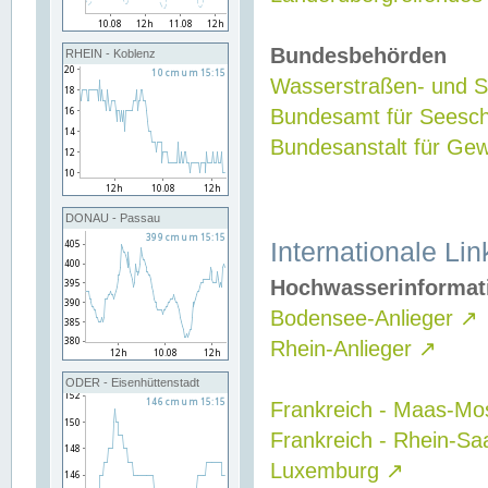
Bundesbehörden
RHEIN - Koblenz
Wasserstraßen- und Sc
Bundesamt für Seesch
Bundesanstalt für G
DONAU - Passau
Internationale Lin
Hochwasserinformat
Bodensee-Anlieger
↗
Rhein-Anlieger
↗
ODER - Eisenhüttenstadt
Frankreich - Maas-Mo
Frankreich - Rhein-Sa
Luxemburg
↗