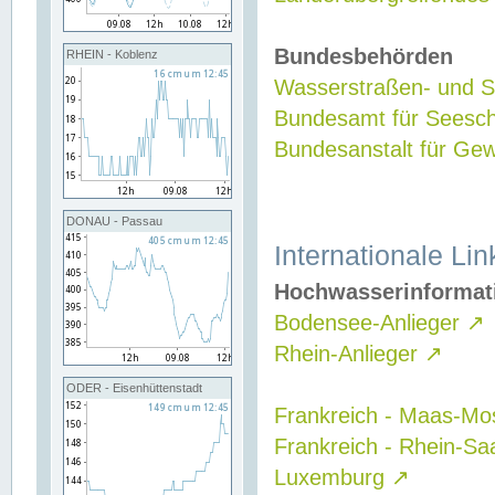
Bundesbehörden
RHEIN - Koblenz
Wasserstraßen- und Sc
Bundesamt für Seesch
Bundesanstalt für G
DONAU - Passau
Internationale Lin
Hochwasserinformat
Bodensee-Anlieger
↗
Rhein-Anlieger
↗
ODER - Eisenhüttenstadt
Frankreich - Maas-Mo
Frankreich - Rhein-Sa
Luxemburg
↗