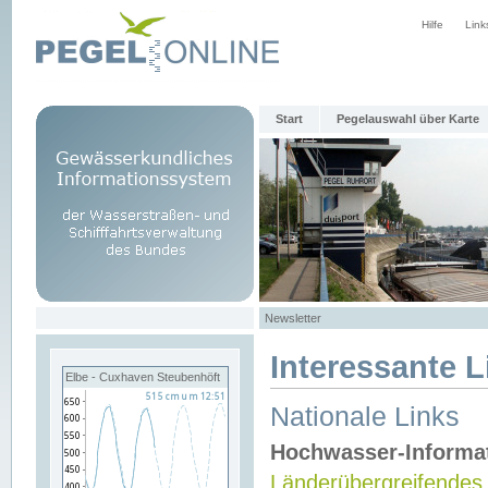
Hilfe
Link
Start
Pegelauswahl über Karte
Newsletter
Interessante L
Elbe - Cuxhaven Steubenhöft
Nationale Links
Hochwasser-Informa
Länderübergreifendes