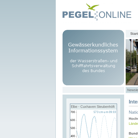
Start
Newsle
Int
Elbe - Cuxhaven Steubenhöft
Nati
Hochw
Lände
Bund