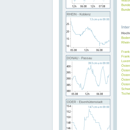
Wasse
Bunde
Bunde
RHEIN - Koblenz
Inte
Hochw
Boden
Rhein
Frank
Frank
DONAU - Passau
Luxe
Öster
Öster
Öster
Öster
Österr
Schw
Tsche
ODER - Eisenhüttenstadt