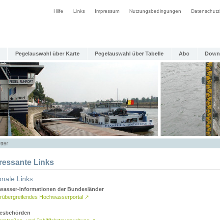
Hilfe
Links
Impressum
Nutzungsbedingungen
Datenschutz
Pegelauswahl über Karte
Pegelauswahl über Tabelle
Abo
Down
tter
eressante Links
onale Links
asser-Informationen der Bundesländer
rübergreifendes Hochwasserportal
↗
esbehörden