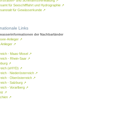
rstraßen- und Schifffahrtsverwaltung
↗
samt für Seeschifffahrt und Hydrographie
↗
sanstalt für Gewässerkunde
↗
rnationale Links
asserinformationen der Nachbarländer
see-Anlieger
↗
-Anlieger
↗
reich - Maas-Mosel
↗
reich - Rhein-Saar
↗
mburg
↗
reich (eHYD)
↗
reich - Niederösterreich
↗
reich - Oberösterreich
↗
reich - Salzburg
↗
eich - Vorarlberg
↗
eiz
↗
chien
↗