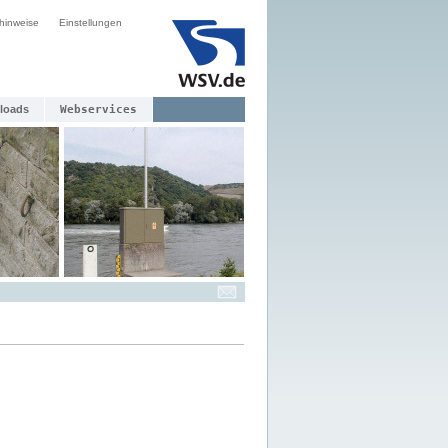
hinweise
Einstellungen
loads
Webservices