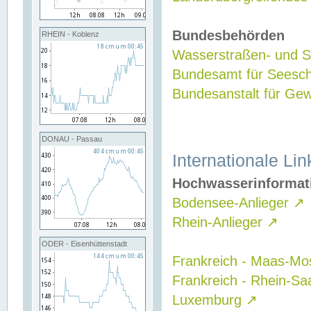
Bundesbehörden
RHEIN - Koblenz
Wasserstraßen- und Sc
Bundesamt für Seesch
Bundesanstalt für G
DONAU - Passau
Internationale Lin
Hochwasserinformat
Bodensee-Anlieger
↗
Rhein-Anlieger
↗
ODER - Eisenhüttenstadt
Frankreich - Maas-Mo
Frankreich - Rhein-Sa
Luxemburg
↗