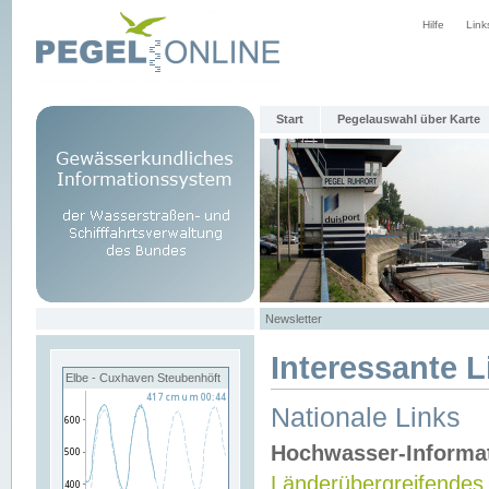
Hilfe
Link
Start
Pegelauswahl über Karte
Newsletter
Interessante L
Elbe - Cuxhaven Steubenhöft
Nationale Links
Hochwasser-Informa
Länderübergreifendes