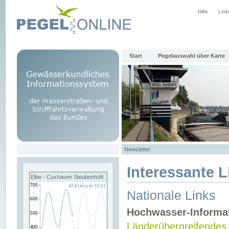
Hilfe
Link
Start
Pegelauswahl über Karte
Newsletter
Interessante L
Elbe - Cuxhaven Steubenhöft
Nationale Links
Hochwasser-Informa
Länderübergreifendes