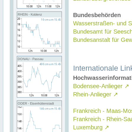
Bundesbehörden
RHEIN - Koblenz
Wasserstraßen- und Sc
Bundesamt für Seesch
Bundesanstalt für G
DONAU - Passau
Internationale Lin
Hochwasserinformat
Bodensee-Anlieger
↗
Rhein-Anlieger
↗
ODER - Eisenhüttenstadt
Frankreich - Maas-Mo
Frankreich - Rhein-Sa
Luxemburg
↗