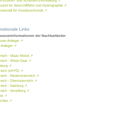
rstraßen- und Schifffahrtsverwaltung
↗
samt für Seeschifffahrt und Hydrographie
↗
sanstalt für Gewässerkunde
↗
rnationale Links
asserinformationen der Nachbarländer
see-Anlieger
↗
-Anlieger
↗
reich - Maas-Mosel
↗
reich - Rhein-Saar
↗
mburg
↗
reich (eHYD)
↗
reich - Niederösterreich
↗
reich - Oberösterreich
↗
reich - Salzburg
↗
eich - Vorarlberg
↗
eiz
↗
chien
↗