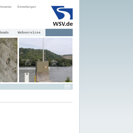
hinweise
Einstellungen
loads
Webservices