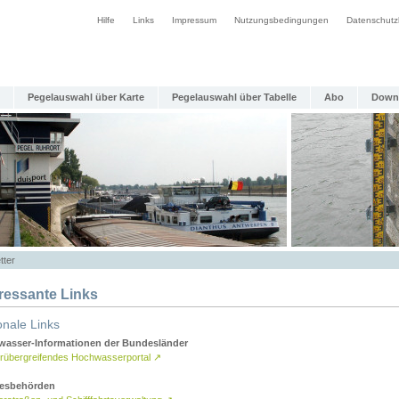
Hilfe
Links
Impressum
Nutzungsbedingungen
Datenschutz
Pegelauswahl über Karte
Pegelauswahl über Tabelle
Abo
Down
tter
eressante Links
onale Links
asser-Informationen der Bundesländer
rübergreifendes Hochwasserportal
↗
esbehörden