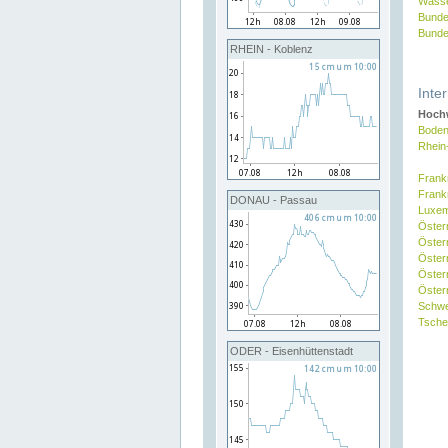
Wasse
Bunde
Bunde
RHEIN - Koblenz
Inte
Hochw
Boden
Rhein
Frank
Frank
DONAU - Passau
Luxe
Öster
Öster
Öster
Öster
Österr
Schw
Tsche
ODER - Eisenhüttenstadt