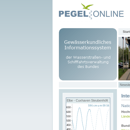
Start
Newsle
Int
Elbe - Cuxhaven Steubenhöft
Nati
Hochw
Lände
Bund