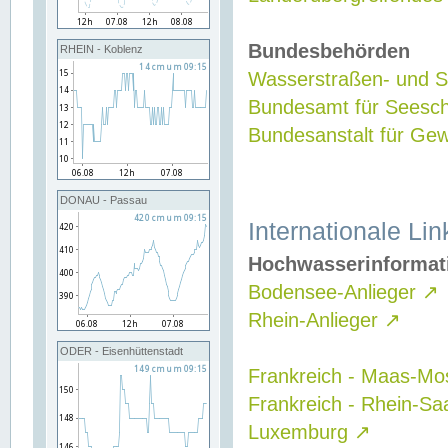
Bundesbehörden
RHEIN - Koblenz
Wasserstraßen- und Sc
Bundesamt für Seesch
Bundesanstalt für G
DONAU - Passau
Internationale Lin
Hochwasserinformat
Bodensee-Anlieger
↗
Rhein-Anlieger
↗
ODER - Eisenhüttenstadt
Frankreich - Maas-Mo
Frankreich - Rhein-Sa
Luxemburg
↗