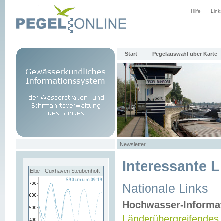
Hilfe
Link
Start
Pegelauswahl über Karte
Newsletter
Interessante L
Elbe - Cuxhaven Steubenhöft
Nationale Links
Hochwasser-Informa
Länderübergreifendes