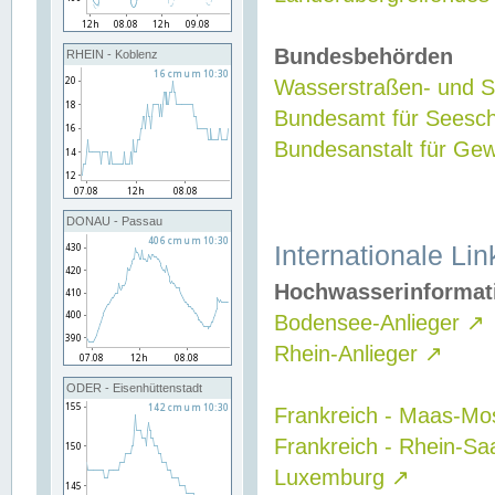
Bundesbehörden
RHEIN - Koblenz
Wasserstraßen- und Sc
Bundesamt für Seesch
Bundesanstalt für G
DONAU - Passau
Internationale Lin
Hochwasserinformat
Bodensee-Anlieger
↗
Rhein-Anlieger
↗
ODER - Eisenhüttenstadt
Frankreich - Maas-Mo
Frankreich - Rhein-Sa
Luxemburg
↗