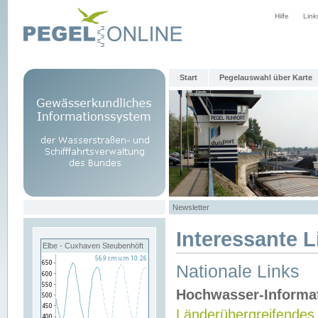
Hilfe
Link
Start
Pegelauswahl über Karte
Newsletter
Interessante L
Elbe - Cuxhaven Steubenhöft
Nationale Links
Hochwasser-Informa
Länderübergreifendes