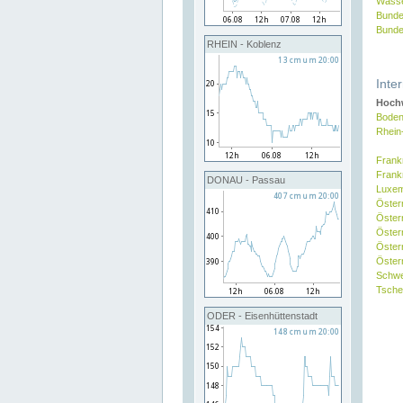
Wasse
Bunde
Bunde
RHEIN - Koblenz
Inte
Hochw
Boden
Rhein
Frank
Frank
DONAU - Passau
Luxe
Öster
Öster
Öster
Öster
Österr
Schw
Tsche
ODER - Eisenhüttenstadt