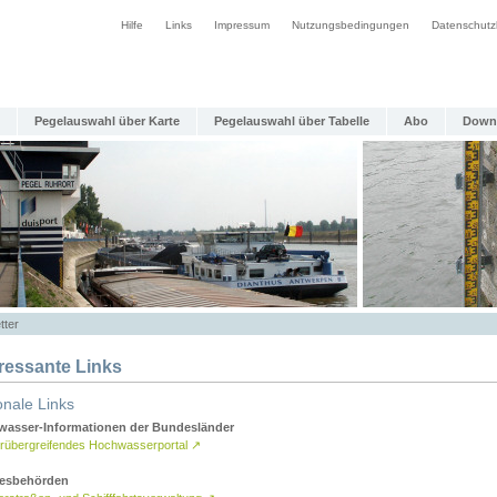
Hilfe
Links
Impressum
Nutzungsbedingungen
Datenschutz
Pegelauswahl über Karte
Pegelauswahl über Tabelle
Abo
Down
tter
eressante Links
onale Links
asser-Informationen der Bundesländer
rübergreifendes Hochwasserportal
↗
esbehörden