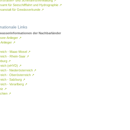
rstraßen- und Schifffahrtsverwaltung
↗
samt für Seeschifffahrt und Hydrographie
↗
sanstalt für Gewässerkunde
↗
rnationale Links
asserinformationen der Nachbarländer
see-Anlieger
↗
-Anlieger
↗
reich - Maas-Mosel
↗
reich - Rhein-Saar
↗
mburg
↗
reich (eHYD)
↗
reich - Niederösterreich
↗
reich - Oberösterreich
↗
reich - Salzburg
↗
eich - Vorarlberg
↗
eiz
↗
chien
↗