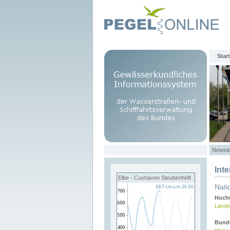
Start
Newsle
Int
Elbe - Cuxhaven Steubenhöft
Nati
Hochw
Lände
Bund