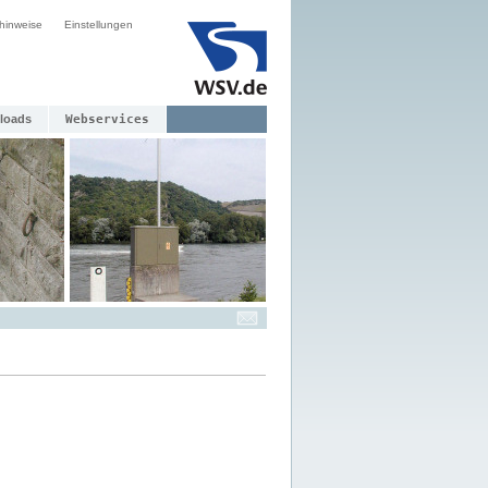
hinweise
Einstellungen
loads
Webservices