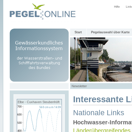
Hilfe
Link
Start
Pegelauswahl über Karte
Newsletter
Interessante L
Elbe - Cuxhaven Steubenhöft
Nationale Links
Hochwasser-Informa
Länderübergreifendes