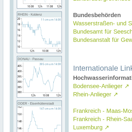
Bundesbehörden
RHEIN - Koblenz
Wasserstraßen- und Sc
Bundesamt für Seesch
Bundesanstalt für G
DONAU - Passau
Internationale Lin
Hochwasserinformat
Bodensee-Anlieger
↗
Rhein-Anlieger
↗
ODER - Eisenhüttenstadt
Frankreich - Maas-Mo
Frankreich - Rhein-Sa
Luxemburg
↗