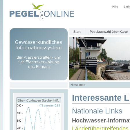
Hilfe
Link
Start
Pegelauswahl über Karte
Newsletter
Interessante L
Elbe - Cuxhaven Steubenhöft
Nationale Links
Hochwasser-Informa
Länderübergreifendes