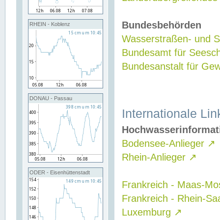
Bundesbehörden
RHEIN - Koblenz
Wasserstraßen- und Sc
Bundesamt für Seesch
Bundesanstalt für G
DONAU - Passau
Internationale Lin
Hochwasserinformat
Bodensee-Anlieger
↗
Rhein-Anlieger
↗
ODER - Eisenhüttenstadt
Frankreich - Maas-Mo
Frankreich - Rhein-Sa
Luxemburg
↗