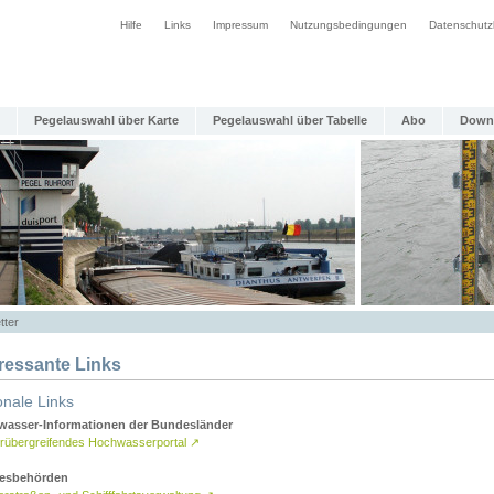
Hilfe
Links
Impressum
Nutzungsbedingungen
Datenschutz
Pegelauswahl über Karte
Pegelauswahl über Tabelle
Abo
Down
tter
eressante Links
onale Links
asser-Informationen der Bundesländer
rübergreifendes Hochwasserportal
↗
esbehörden