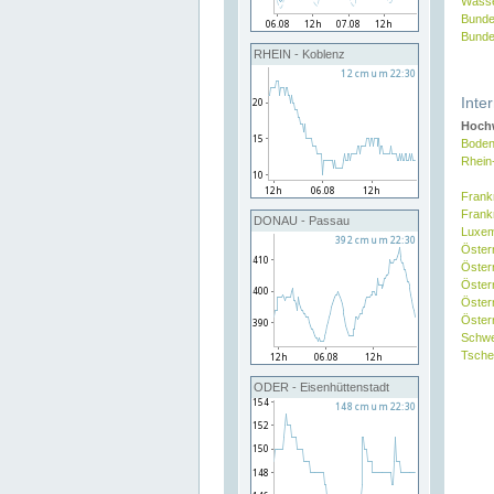
Wasse
Bunde
Bunde
RHEIN - Koblenz
Inte
Hochw
Boden
Rhein
Frank
Frank
DONAU - Passau
Luxe
Öster
Öster
Öster
Öster
Österr
Schw
Tsche
ODER - Eisenhüttenstadt