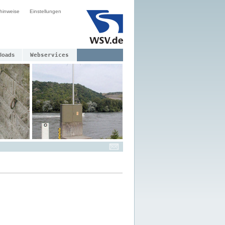
hinweise
Einstellungen
loads
Webservices