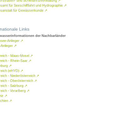
rstraßen- und Schifffahrtsverwaltung
↗
samt für Seeschifffahrt und Hydrographie
↗
sanstalt für Gewässerkunde
↗
rnationale Links
asserinformationen der Nachbarländer
see-Anlieger
↗
-Anlieger
↗
reich - Maas-Mosel
↗
reich - Rhein-Saar
↗
mburg
↗
reich (eHYD)
↗
reich - Niederösterreich
↗
reich - Oberösterreich
↗
reich - Salzburg
↗
eich - Vorarlberg
↗
eiz
↗
chien
↗