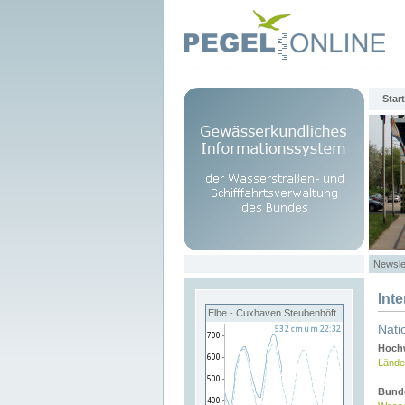
Start
Newsle
Int
Elbe - Cuxhaven Steubenhöft
Nati
Hochw
Lände
Bund