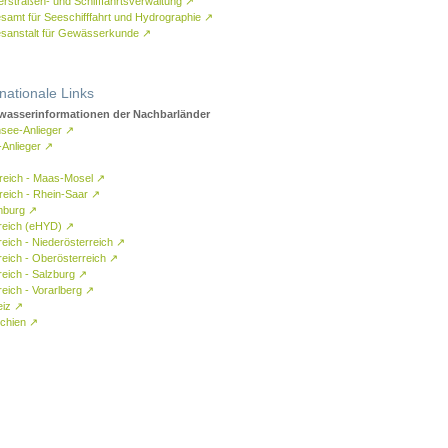
rstraßen- und Schifffahrtsverwaltung
↗
samt für Seeschifffahrt und Hydrographie
↗
sanstalt für Gewässerkunde
↗
rnationale Links
asserinformationen der Nachbarländer
see-Anlieger
↗
-Anlieger
↗
reich - Maas-Mosel
↗
reich - Rhein-Saar
↗
mburg
↗
reich (eHYD)
↗
reich - Niederösterreich
↗
reich - Oberösterreich
↗
reich - Salzburg
↗
eich - Vorarlberg
↗
eiz
↗
chien
↗