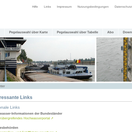
Hilfe
Links
Impressum
Nutzungsbedingungen
Datenschutz
Pegelauswahl über Karte
Pegelauswahl über Tabelle
Abo
Down
tter
eressante Links
onale Links
asser-Informationen der Bundesländer
rübergreifendes Hochwasserportal
↗
esbehörden