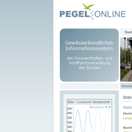
Start
Newsle
Int
Elbe - Cuxhaven Steubenhöft
Nati
Hochw
Lände
Bund