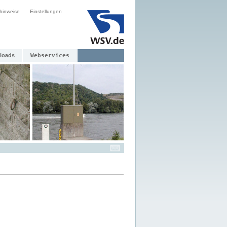
hinweise
Einstellungen
loads
Webservices