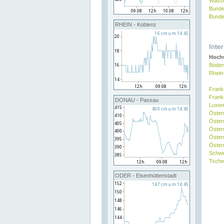
Wasse
Bunde
Bunde
RHEIN - Koblenz
Inte
Hochw
Boden
Rhein
Frank
Frank
DONAU - Passau
Luxe
Öster
Öster
Öster
Öster
Österr
Schw
Tsche
ODER - Eisenhüttenstadt