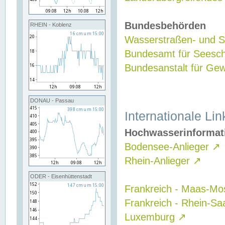
Bundesbehörden
RHEIN - Koblenz
Wasserstraßen- und Sc
Bundesamt für Seesch
Bundesanstalt für G
DONAU - Passau
Internationale Lin
Hochwasserinformat
Bodensee-Anlieger
↗
Rhein-Anlieger
↗
ODER - Eisenhüttenstadt
Frankreich - Maas-Mo
Frankreich - Rhein-Sa
Luxemburg
↗