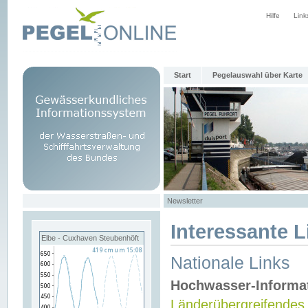
Hilfe
Link
Start
Pegelauswahl über Karte
Newsletter
Interessante L
Elbe - Cuxhaven Steubenhöft
Nationale Links
Hochwasser-Informa
Länderübergreifendes