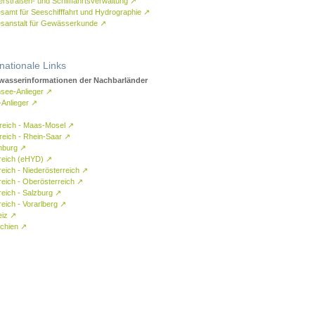
rstraßen- und Schifffahrtsverwaltung
↗
samt für Seeschifffahrt und Hydrographie
↗
sanstalt für Gewässerkunde
↗
rnationale Links
asserinformationen der Nachbarländer
see-Anlieger
↗
-Anlieger
↗
reich - Maas-Mosel
↗
reich - Rhein-Saar
↗
mburg
↗
reich (eHYD)
↗
reich - Niederösterreich
↗
reich - Oberösterreich
↗
reich - Salzburg
↗
eich - Vorarlberg
↗
eiz
↗
chien
↗