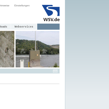
hinweise
Einstellungen
loads
Webservices