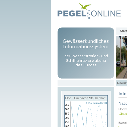
Start
Newsle
Int
Elbe - Cuxhaven Steubenhöft
Nati
Hochw
Lände
Bund