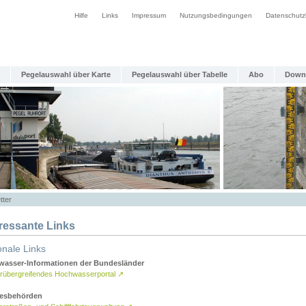
Hilfe
Links
Impressum
Nutzungsbedingungen
Datenschutz
Pegelauswahl über Karte
Pegelauswahl über Tabelle
Abo
Down
tter
eressante Links
onale Links
asser-Informationen der Bundesländer
rübergreifendes Hochwasserportal
↗
esbehörden