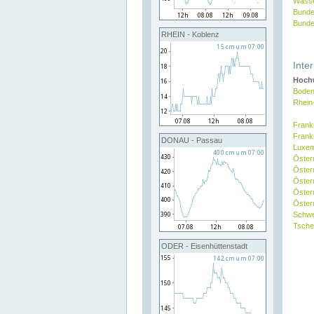
Wasse
Bunde
Bunde
RHEIN - Koblenz
Inte
Hochw
Boden
Rhein
Frank
Frank
DONAU - Passau
Luxe
Öster
Öster
Öster
Öster
Österr
Schw
Tsche
ODER - Eisenhüttenstadt