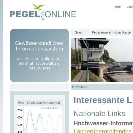
Hilfe
Link
Start
Pegelauswahl über Karte
Newsletter
Interessante L
Elbe - Cuxhaven Steubenhöft
Nationale Links
Hochwasser-Informa
Länderübergreifendes