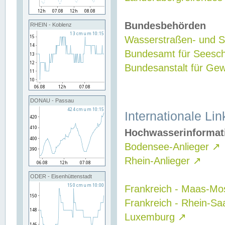
Bundesbehörden
RHEIN - Koblenz
Wasserstraßen- und Sc
Bundesamt für Seesch
Bundesanstalt für G
DONAU - Passau
Internationale Lin
Hochwasserinformat
Bodensee-Anlieger
↗
Rhein-Anlieger
↗
ODER - Eisenhüttenstadt
Frankreich - Maas-Mo
Frankreich - Rhein-Sa
Luxemburg
↗