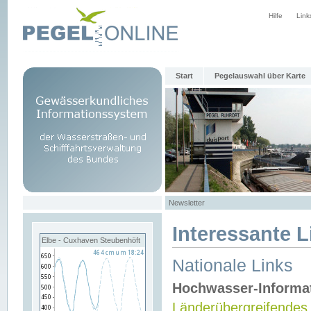
Hilfe
Link
Start
Pegelauswahl über Karte
Newsletter
Interessante L
Elbe - Cuxhaven Steubenhöft
Nationale Links
Hochwasser-Informa
Länderübergreifendes