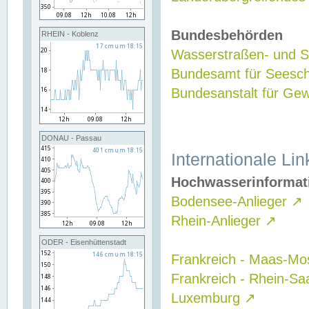
Bundesbehörden
RHEIN - Koblenz
Wasserstraßen- und Sc
Bundesamt für Seesch
Bundesanstalt für G
DONAU - Passau
Internationale Lin
Hochwasserinformat
Bodensee-Anlieger
↗
Rhein-Anlieger
↗
ODER - Eisenhüttenstadt
Frankreich - Maas-Mo
Frankreich - Rhein-Sa
Luxemburg
↗