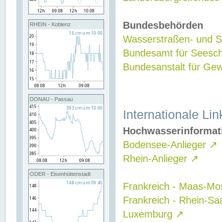
Bundesbehörden
RHEIN - Koblenz
Wasserstraßen- und Sc
Bundesamt für Seesch
Bundesanstalt für G
DONAU - Passau
Internationale Lin
Hochwasserinformat
Bodensee-Anlieger
↗
Rhein-Anlieger
↗
ODER - Eisenhüttenstadt
Frankreich - Maas-Mo
Frankreich - Rhein-Sa
Luxemburg
↗