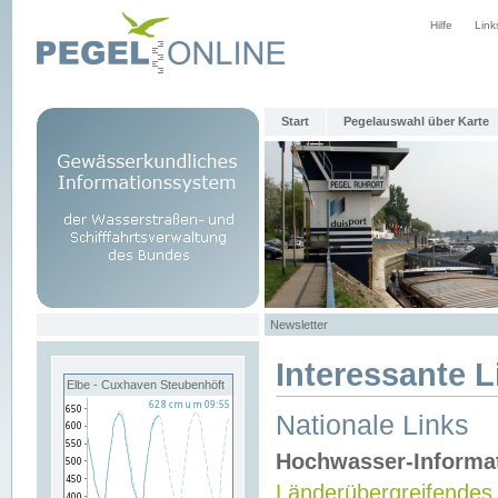
Hilfe
Link
Start
Pegelauswahl über Karte
Newsletter
Interessante L
Elbe - Cuxhaven Steubenhöft
Nationale Links
Hochwasser-Informa
Länderübergreifendes