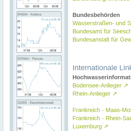
Bundesbehörden
RHEIN - Koblenz
Wasserstraßen- und Sc
Bundesamt für Seesch
Bundesanstalt für G
DONAU - Passau
Internationale Lin
Hochwasserinformat
Bodensee-Anlieger
↗
Rhein-Anlieger
↗
ODER - Eisenhüttenstadt
Frankreich - Maas-Mo
Frankreich - Rhein-Sa
Luxemburg
↗