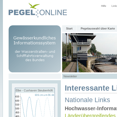
Hilfe
Link
Start
Pegelauswahl über Karte
Newsletter
Interessante L
Elbe - Cuxhaven Steubenhöft
Nationale Links
Hochwasser-Informa
Länderübergreifendes