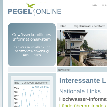
Hilfe
Link
Start
Pegelauswahl über Karte
Newsletter
Interessante L
Elbe - Cuxhaven Steubenhöft
Nationale Links
Hochwasser-Informa
Länderübergreifendes