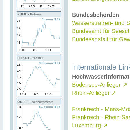
Bundesbehörden
RHEIN - Koblenz
Wasserstraßen- und Sc
Bundesamt für Seesch
Bundesanstalt für G
DONAU - Passau
Internationale Lin
Hochwasserinformat
Bodensee-Anlieger
↗
Rhein-Anlieger
↗
ODER - Eisenhüttenstadt
Frankreich - Maas-Mo
Frankreich - Rhein-Sa
Luxemburg
↗