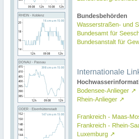
Bundesbehörden
RHEIN - Koblenz
Wasserstraßen- und Sc
Bundesamt für Seesch
Bundesanstalt für G
DONAU - Passau
Internationale Lin
Hochwasserinformat
Bodensee-Anlieger
↗
Rhein-Anlieger
↗
ODER - Eisenhüttenstadt
Frankreich - Maas-Mo
Frankreich - Rhein-Sa
Luxemburg
↗