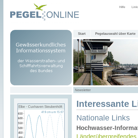
Hilfe
Link
Start
Pegelauswahl über Karte
Newsletter
Interessante L
Elbe - Cuxhaven Steubenhöft
Nationale Links
Hochwasser-Informa
Länderübergreifendes