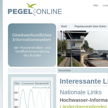
Hilfe
Link
Start
Pegelauswahl über Karte
Newsletter
Interessante L
Elbe - Cuxhaven Steubenhöft
Nationale Links
Hochwasser-Informa
Länderübergreifendes