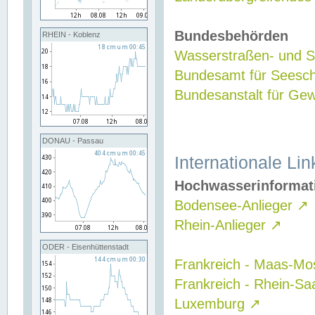
Bundesbehörden
RHEIN - Koblenz
Wasserstraßen- und Sc
Bundesamt für Seesch
Bundesanstalt für G
DONAU - Passau
Internationale Lin
Hochwasserinformat
Bodensee-Anlieger
↗
Rhein-Anlieger
↗
ODER - Eisenhüttenstadt
Frankreich - Maas-Mo
Frankreich - Rhein-Sa
Luxemburg
↗