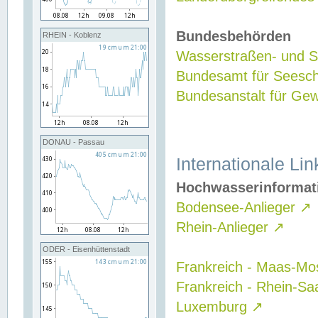
Bundesbehörden
RHEIN - Koblenz
Wasserstraßen- und Sc
Bundesamt für Seesch
Bundesanstalt für G
DONAU - Passau
Internationale Lin
Hochwasserinformat
Bodensee-Anlieger
↗
Rhein-Anlieger
↗
ODER - Eisenhüttenstadt
Frankreich - Maas-Mo
Frankreich - Rhein-Sa
Luxemburg
↗