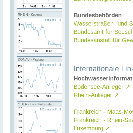
Bundesbehörden
RHEIN - Koblenz
Wasserstraßen- und Sc
Bundesamt für Seesch
Bundesanstalt für G
DONAU - Passau
Internationale Lin
Hochwasserinformat
Bodensee-Anlieger
↗
Rhein-Anlieger
↗
ODER - Eisenhüttenstadt
Frankreich - Maas-Mo
Frankreich - Rhein-Sa
Luxemburg
↗