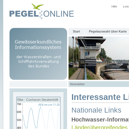
Hilfe
Link
Start
Pegelauswahl über Karte
Newsletter
Interessante L
Elbe - Cuxhaven Steubenhöft
Nationale Links
Hochwasser-Informa
Länderübergreifendes