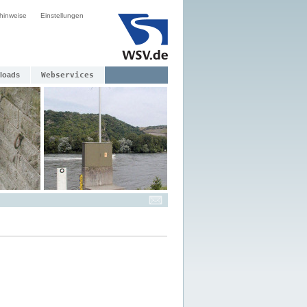
hinweise
Einstellungen
loads
Webservices