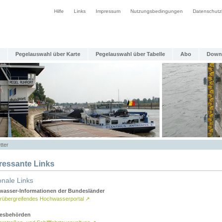
Hilfe
Links
Impressum
Nutzungsbedingungen
Datenschutz
Pegelauswahl über Karte
Pegelauswahl über Tabelle
Abo
Down
tter
eressante Links
onale Links
asser-Informationen der Bundesländer
rübergreifendes Hochwasserportal
↗
esbehörden