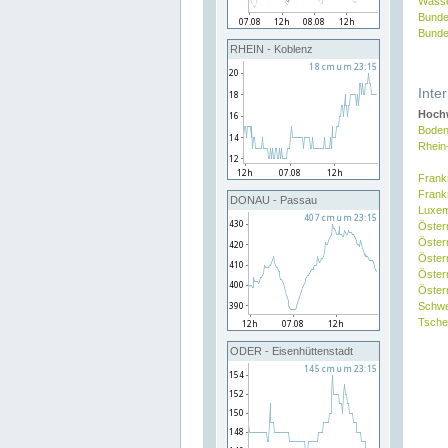
Wasse
Bunde
Bunde
RHEIN - Koblenz
Inte
Hochw
Boden
Rhein
Frank
Frank
DONAU - Passau
Luxe
Öster
Öster
Öster
Öster
Österr
Schw
Tsche
ODER - Eisenhüttenstadt