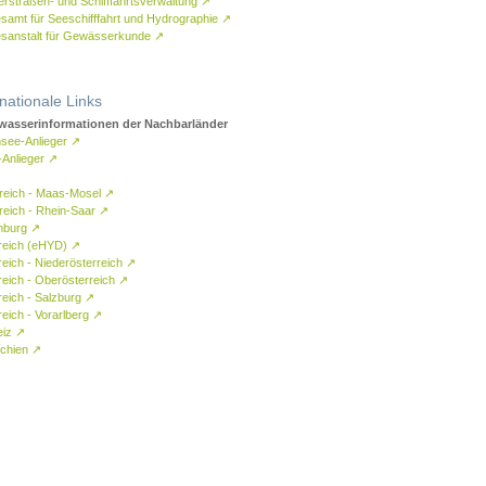
rstraßen- und Schifffahrtsverwaltung
↗
samt für Seeschifffahrt und Hydrographie
↗
sanstalt für Gewässerkunde
↗
rnationale Links
asserinformationen der Nachbarländer
see-Anlieger
↗
-Anlieger
↗
reich - Maas-Mosel
↗
reich - Rhein-Saar
↗
mburg
↗
reich (eHYD)
↗
reich - Niederösterreich
↗
reich - Oberösterreich
↗
reich - Salzburg
↗
eich - Vorarlberg
↗
eiz
↗
chien
↗