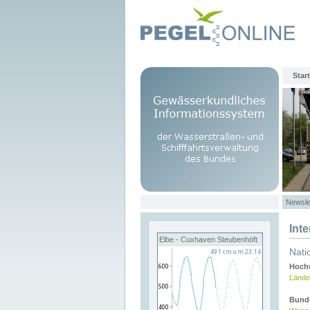
Start
Newsle
Int
Elbe - Cuxhaven Steubenhöft
Nati
Hochw
Lände
Bund