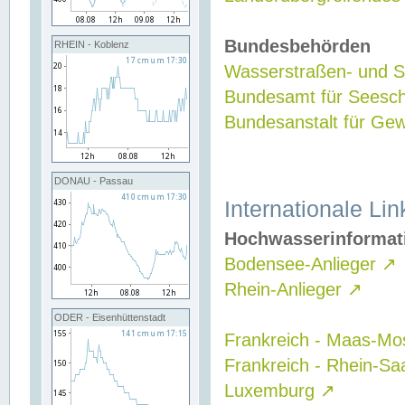
Bundesbehörden
RHEIN - Koblenz
Wasserstraßen- und Sc
Bundesamt für Seesch
Bundesanstalt für G
DONAU - Passau
Internationale Lin
Hochwasserinformat
Bodensee-Anlieger
↗
Rhein-Anlieger
↗
ODER - Eisenhüttenstadt
Frankreich - Maas-Mo
Frankreich - Rhein-Sa
Luxemburg
↗