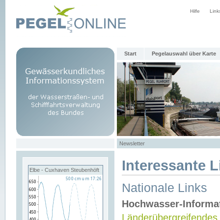
Hilfe
Link
Start
Pegelauswahl über Karte
Newsletter
Interessante L
Elbe - Cuxhaven Steubenhöft
Nationale Links
Hochwasser-Informa
Länderübergreifendes