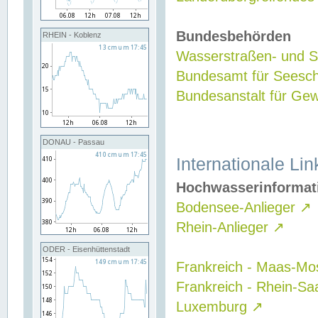
Bundesbehörden
RHEIN - Koblenz
Wasserstraßen- und Sc
Bundesamt für Seesch
Bundesanstalt für G
DONAU - Passau
Internationale Lin
Hochwasserinformat
Bodensee-Anlieger
↗
Rhein-Anlieger
↗
ODER - Eisenhüttenstadt
Frankreich - Maas-Mo
Frankreich - Rhein-Sa
Luxemburg
↗