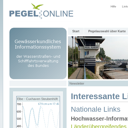
Hilfe
Link
Start
Pegelauswahl über Karte
Newsletter
Interessante L
Elbe - Cuxhaven Steubenhöft
Nationale Links
Hochwasser-Informa
Länderübergreifendes