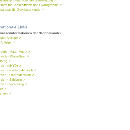
rstraßen- und Schifffahrtsverwaltung
↗
samt für Seeschifffahrt und Hydrographie
↗
sanstalt für Gewässerkunde
↗
rnationale Links
asserinformationen der Nachbarländer
see-Anlieger
↗
-Anlieger
↗
reich - Maas-Mosel
↗
reich - Rhein-Saar
↗
mburg
↗
reich (eHYD)
↗
reich - Niederösterreich
↗
reich - Oberösterreich
↗
reich - Salzburg
↗
eich - Vorarlberg
↗
eiz
↗
chien
↗