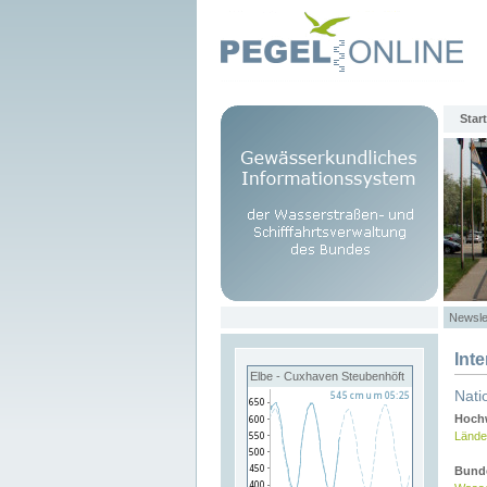
Start
Newsle
Int
Elbe - Cuxhaven Steubenhöft
Nati
Hochw
Lände
Bund