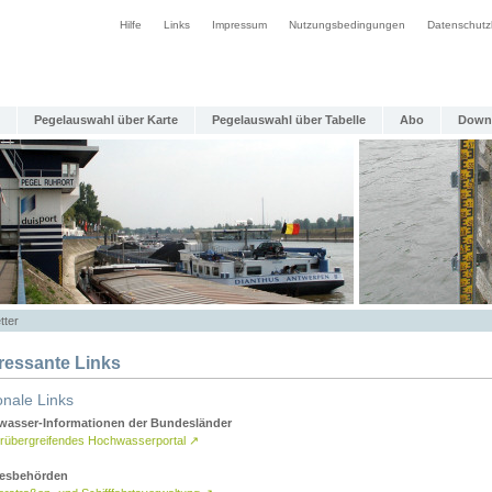
Hilfe
Links
Impressum
Nutzungsbedingungen
Datenschutz
Pegelauswahl über Karte
Pegelauswahl über Tabelle
Abo
Down
tter
eressante Links
onale Links
asser-Informationen der Bundesländer
rübergreifendes Hochwasserportal
↗
esbehörden