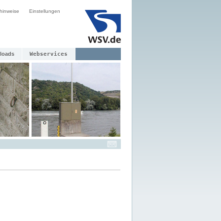
hinweise
Einstellungen
loads
Webservices