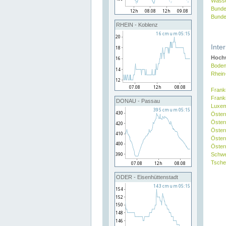
Wasse
Bunde
Bunde
RHEIN - Koblenz
Inte
Hochw
Boden
Rhein
Frank
Frank
DONAU - Passau
Luxe
Öster
Öster
Öster
Öster
Österr
Schw
Tsche
ODER - Eisenhüttenstadt