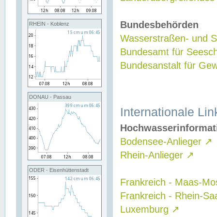
Bundesbehörden
RHEIN - Koblenz
Wasserstraßen- und Sc
Bundesamt für Seesch
Bundesanstalt für G
DONAU - Passau
Internationale Lin
Hochwasserinformat
Bodensee-Anlieger
↗
Rhein-Anlieger
↗
ODER - Eisenhüttenstadt
Frankreich - Maas-Mo
Frankreich - Rhein-Sa
Luxemburg
↗