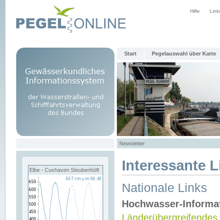
Hilfe
Link
Start
Pegelauswahl über Karte
Newsletter
Interessante L
Elbe - Cuxhaven Steubenhöft
Nationale Links
Hochwasser-Informa
Länderübergreifendes