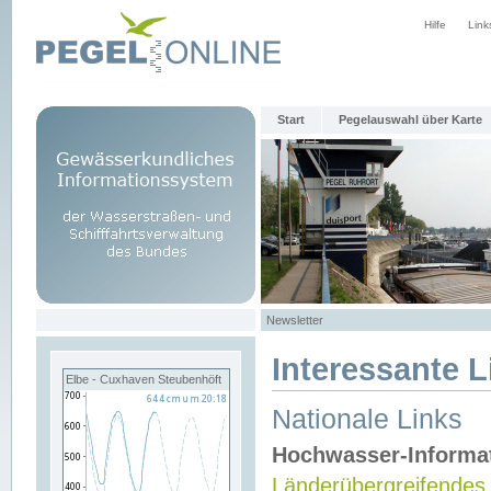
Hilfe
Link
Start
Pegelauswahl über Karte
Newsletter
Interessante L
Elbe - Cuxhaven Steubenhöft
Nationale Links
Hochwasser-Informa
Länderübergreifendes