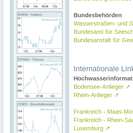
Bundesbehörden
RHEIN - Koblenz
Wasserstraßen- und Sc
Bundesamt für Seesch
Bundesanstalt für G
DONAU - Passau
Internationale Lin
Hochwasserinformat
Bodensee-Anlieger
↗
Rhein-Anlieger
↗
ODER - Eisenhüttenstadt
Frankreich - Maas-Mo
Frankreich - Rhein-Sa
Luxemburg
↗