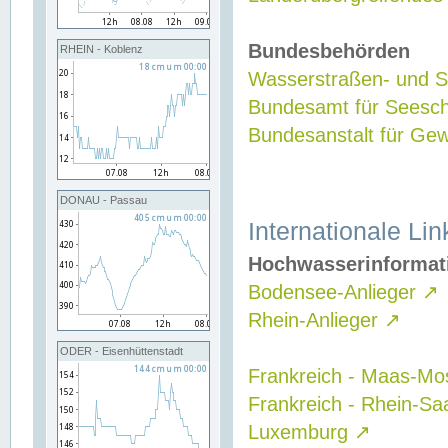
Bundesbehörden
RHEIN - Koblenz
Wasserstraßen- und Sc
Bundesamt für Seesch
Bundesanstalt für G
DONAU - Passau
Internationale Lin
Hochwasserinformat
Bodensee-Anlieger
↗
Rhein-Anlieger
↗
ODER - Eisenhüttenstadt
Frankreich - Maas-Mo
Frankreich - Rhein-Sa
Luxemburg
↗