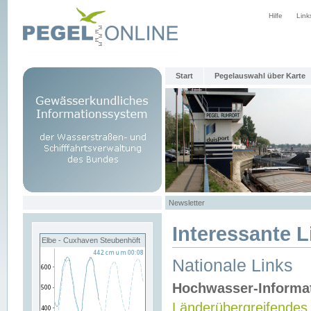
Hilfe
Link
Start
Pegelauswahl über Karte
Newsletter
Interessante L
Elbe - Cuxhaven Steubenhöft
Nationale Links
Hochwasser-Informa
Länderübergreifendes