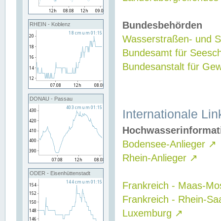
Bundesbehörden
RHEIN - Koblenz
Wasserstraßen- und Sc
Bundesamt für Seesch
Bundesanstalt für G
DONAU - Passau
Internationale Lin
Hochwasserinformat
Bodensee-Anlieger
↗
Rhein-Anlieger
↗
ODER - Eisenhüttenstadt
Frankreich - Maas-Mo
Frankreich - Rhein-Sa
Luxemburg
↗