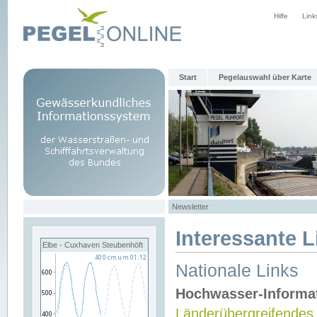
Hilfe
Link
Start
Pegelauswahl über Karte
Newsletter
Interessante L
Elbe - Cuxhaven Steubenhöft
Nationale Links
Hochwasser-Informa
Länderübergreifendes