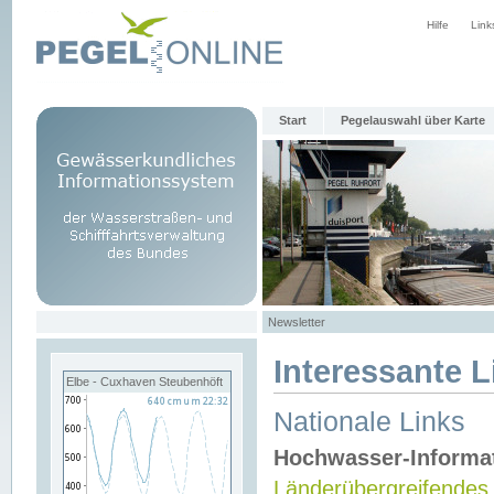
Hilfe
Link
Start
Pegelauswahl über Karte
Newsletter
Interessante L
Elbe - Cuxhaven Steubenhöft
Nationale Links
Hochwasser-Informa
Länderübergreifendes