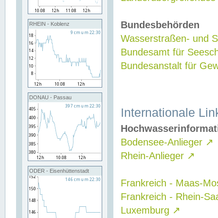
Bundesbehörden
RHEIN - Koblenz
Wasserstraßen- und Sc
Bundesamt für Seesch
Bundesanstalt für G
DONAU - Passau
Internationale Lin
Hochwasserinformat
Bodensee-Anlieger
↗
Rhein-Anlieger
↗
ODER - Eisenhüttenstadt
Frankreich - Maas-Mo
Frankreich - Rhein-Sa
Luxemburg
↗