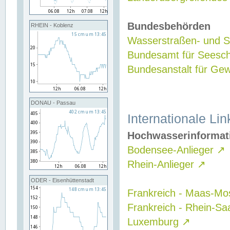
Bundesbehörden
RHEIN - Koblenz
Wasserstraßen- und Sc
Bundesamt für Seesch
Bundesanstalt für G
DONAU - Passau
Internationale Lin
Hochwasserinformat
Bodensee-Anlieger
↗
Rhein-Anlieger
↗
ODER - Eisenhüttenstadt
Frankreich - Maas-Mo
Frankreich - Rhein-Sa
Luxemburg
↗