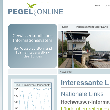
Hilfe
Link
Start
Pegelauswahl über Karte
Newsletter
Interessante L
Elbe - Cuxhaven Steubenhöft
Nationale Links
Hochwasser-Informa
Länderübergreifendes