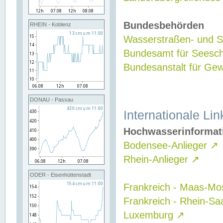
Bundesbehörden
RHEIN - Koblenz
Wasserstraßen- und Sc
Bundesamt für Seesch
Bundesanstalt für G
DONAU - Passau
Internationale Lin
Hochwasserinformat
Bodensee-Anlieger
↗
Rhein-Anlieger
↗
ODER - Eisenhüttenstadt
Frankreich - Maas-Mo
Frankreich - Rhein-Sa
Luxemburg
↗