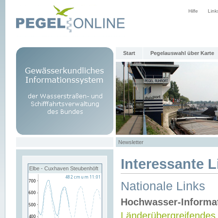
Hilfe
Link
Start
Pegelauswahl über Karte
Newsletter
Interessante L
Elbe - Cuxhaven Steubenhöft
Nationale Links
Hochwasser-Informa
Länderübergreifendes