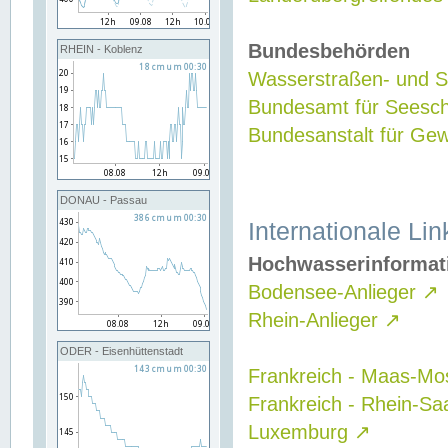
Bundesbehörden
RHEIN - Koblenz
Wasserstraßen- und Sc
Bundesamt für Seesch
Bundesanstalt für G
DONAU - Passau
Internationale Lin
Hochwasserinformat
Bodensee-Anlieger
↗
Rhein-Anlieger
↗
ODER - Eisenhüttenstadt
Frankreich - Maas-Mo
Frankreich - Rhein-Sa
Luxemburg
↗