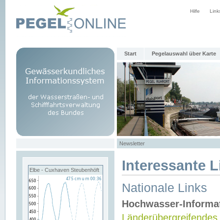
Hilfe
Link
Start
Pegelauswahl über Karte
Newsletter
Interessante L
Elbe - Cuxhaven Steubenhöft
Nationale Links
Hochwasser-Informa
Länderübergreifendes