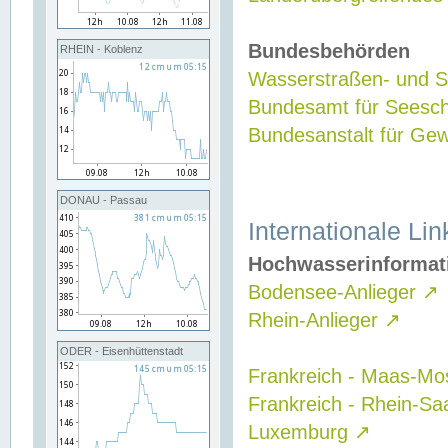
Bundesbehörden
RHEIN - Koblenz
Wasserstraßen- und Sc
Bundesamt für Seesch
Bundesanstalt für G
DONAU - Passau
Internationale Lin
Hochwasserinformat
Bodensee-Anlieger
↗
Rhein-Anlieger
↗
ODER - Eisenhüttenstadt
Frankreich - Maas-Mo
Frankreich - Rhein-Sa
Luxemburg
↗