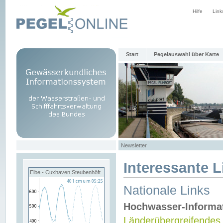
Hilfe
Link
Start
Pegelauswahl über Karte
Newsletter
Interessante L
Elbe - Cuxhaven Steubenhöft
Nationale Links
Hochwasser-Informa
Länderübergreifendes