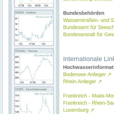
Bundesbehörden
RHEIN - Koblenz
Wasserstraßen- und Sc
Bundesamt für Seesch
Bundesanstalt für G
DONAU - Passau
Internationale Lin
Hochwasserinformat
Bodensee-Anlieger
↗
Rhein-Anlieger
↗
ODER - Eisenhüttenstadt
Frankreich - Maas-Mo
Frankreich - Rhein-Sa
Luxemburg
↗