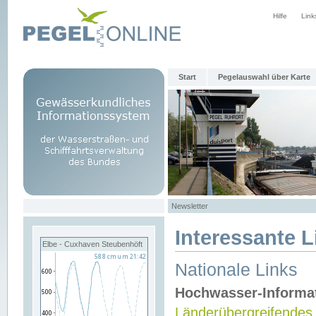
Hilfe
Link
Start
Pegelauswahl über Karte
Newsletter
Interessante L
Elbe - Cuxhaven Steubenhöft
Nationale Links
Hochwasser-Informa
Länderübergreifendes