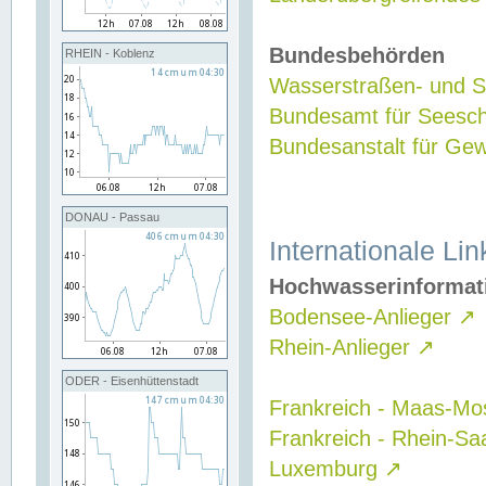
Bundesbehörden
RHEIN - Koblenz
Wasserstraßen- und Sc
Bundesamt für Seesch
Bundesanstalt für G
DONAU - Passau
Internationale Lin
Hochwasserinformat
Bodensee-Anlieger
↗
Rhein-Anlieger
↗
ODER - Eisenhüttenstadt
Frankreich - Maas-Mo
Frankreich - Rhein-Sa
Luxemburg
↗