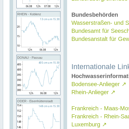
Bundesbehörden
RHEIN - Koblenz
Wasserstraßen- und Sc
Bundesamt für Seesch
Bundesanstalt für G
DONAU - Passau
Internationale Lin
Hochwasserinformat
Bodensee-Anlieger
↗
Rhein-Anlieger
↗
ODER - Eisenhüttenstadt
Frankreich - Maas-Mo
Frankreich - Rhein-Sa
Luxemburg
↗