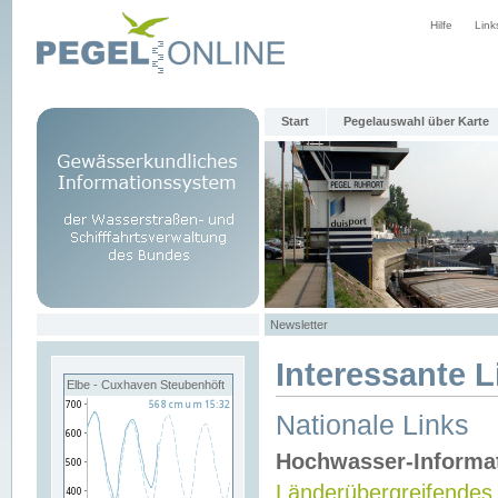
Hilfe
Link
Start
Pegelauswahl über Karte
Newsletter
Interessante L
Elbe - Cuxhaven Steubenhöft
Nationale Links
Hochwasser-Informa
Länderübergreifendes