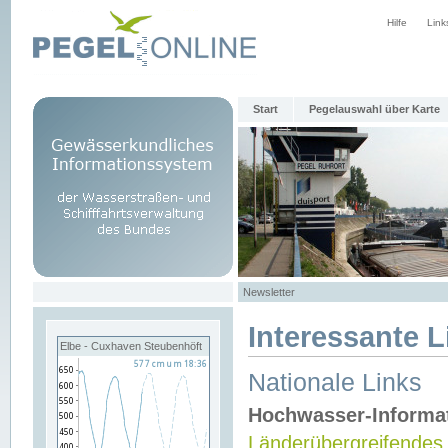
Hilfe
Link
Start
Pegelauswahl über Karte
Newsletter
Interessante L
Elbe - Cuxhaven Steubenhöft
Nationale Links
Hochwasser-Informa
Länderübergreifendes