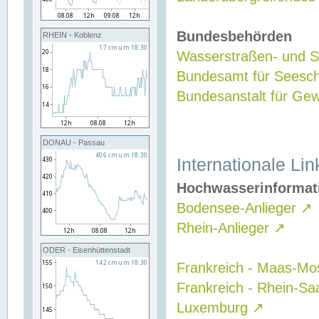
Bundesbehörden
RHEIN - Koblenz
Wasserstraßen- und Sc
Bundesamt für Seesch
Bundesanstalt für G
DONAU - Passau
Internationale Lin
Hochwasserinformat
Bodensee-Anlieger
↗
Rhein-Anlieger
↗
ODER - Eisenhüttenstadt
Frankreich - Maas-Mo
Frankreich - Rhein-Sa
Luxemburg
↗