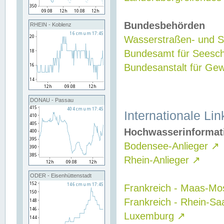
Bundesbehörden
RHEIN - Koblenz
Wasserstraßen- und Sc
Bundesamt für Seesch
Bundesanstalt für G
DONAU - Passau
Internationale Lin
Hochwasserinformat
Bodensee-Anlieger
↗
Rhein-Anlieger
↗
ODER - Eisenhüttenstadt
Frankreich - Maas-Mo
Frankreich - Rhein-Sa
Luxemburg
↗