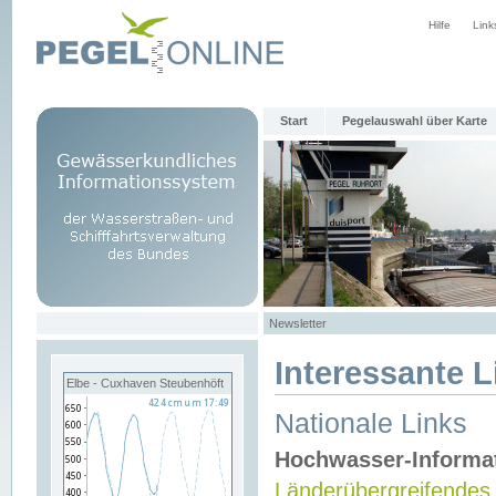
Hilfe
Link
Start
Pegelauswahl über Karte
Newsletter
Interessante L
Elbe - Cuxhaven Steubenhöft
Nationale Links
Hochwasser-Informa
Länderübergreifendes