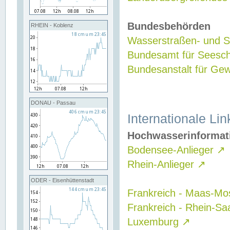
Bundesbehörden
RHEIN - Koblenz
Wasserstraßen- und Sc
Bundesamt für Seesch
Bundesanstalt für G
DONAU - Passau
Internationale Lin
Hochwasserinformat
Bodensee-Anlieger
↗
Rhein-Anlieger
↗
ODER - Eisenhüttenstadt
Frankreich - Maas-Mo
Frankreich - Rhein-Sa
Luxemburg
↗