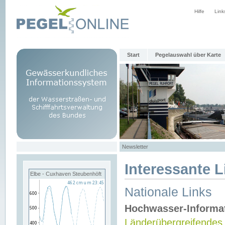
Hilfe
Link
Start
Pegelauswahl über Karte
Newsletter
Interessante L
Elbe - Cuxhaven Steubenhöft
Nationale Links
Hochwasser-Informa
Länderübergreifendes