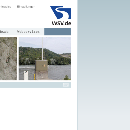
hinweise
Einstellungen
loads
Webservices