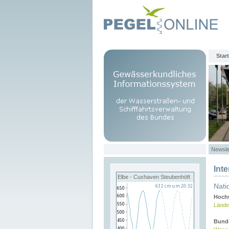
Start
Newsle
Int
Elbe - Cuxhaven Steubenhöft
Nati
Hochw
Lände
Bund