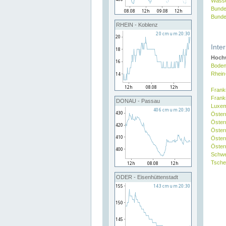
Wasse
Bunde
Bunde
RHEIN - Koblenz
Inte
Hochw
Boden
Rhein
Frank
Frank
DONAU - Passau
Luxe
Öster
Öster
Öster
Öster
Österr
Schw
Tsche
ODER - Eisenhüttenstadt