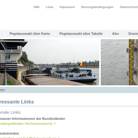
Hilfe
Links
Impressum
Nutzungsbedingungen
Datenschutz
Pegelauswahl über Karte
Pegelauswahl über Tabelle
Abo
Down
tter
eressante Links
onale Links
asser-Informationen der Bundesländer
rübergreifendes Hochwasserportal
↗
esbehörden