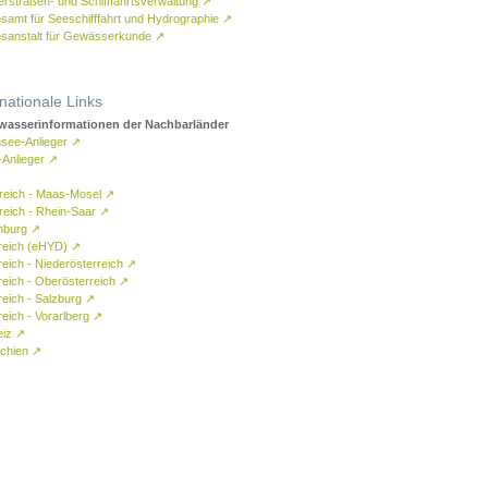
rstraßen- und Schifffahrtsverwaltung
↗
samt für Seeschifffahrt und Hydrographie
↗
sanstalt für Gewässerkunde
↗
rnationale Links
asserinformationen der Nachbarländer
see-Anlieger
↗
-Anlieger
↗
reich - Maas-Mosel
↗
reich - Rhein-Saar
↗
mburg
↗
reich (eHYD)
↗
reich - Niederösterreich
↗
reich - Oberösterreich
↗
reich - Salzburg
↗
eich - Vorarlberg
↗
eiz
↗
chien
↗