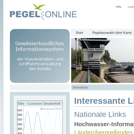
Hilfe
Link
Start
Pegelauswahl über Karte
Newsletter
Interessante L
Elbe - Cuxhaven Steubenhöft
Nationale Links
Hochwasser-Informa
Länderübergreifendes