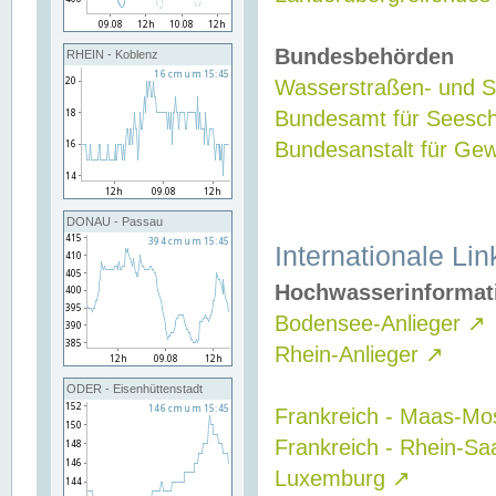
Bundesbehörden
RHEIN - Koblenz
Wasserstraßen- und Sc
Bundesamt für Seesch
Bundesanstalt für G
DONAU - Passau
Internationale Lin
Hochwasserinformat
Bodensee-Anlieger
↗
Rhein-Anlieger
↗
ODER - Eisenhüttenstadt
Frankreich - Maas-Mo
Frankreich - Rhein-Sa
Luxemburg
↗