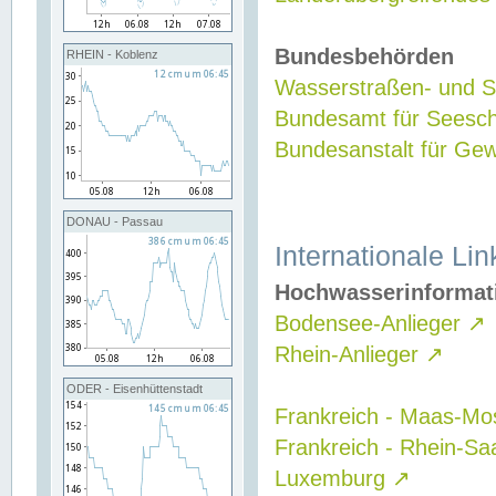
Bundesbehörden
RHEIN - Koblenz
Wasserstraßen- und Sc
Bundesamt für Seesch
Bundesanstalt für G
DONAU - Passau
Internationale Lin
Hochwasserinformat
Bodensee-Anlieger
↗
Rhein-Anlieger
↗
ODER - Eisenhüttenstadt
Frankreich - Maas-Mo
Frankreich - Rhein-Sa
Luxemburg
↗