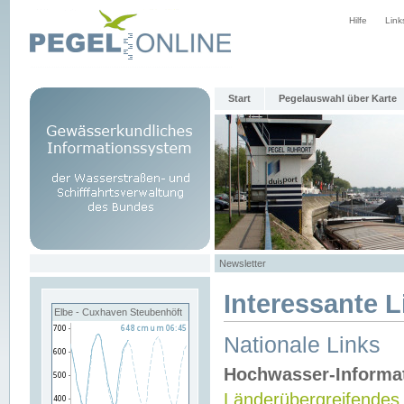
Hilfe
Link
Start
Pegelauswahl über Karte
Newsletter
Interessante L
Elbe - Cuxhaven Steubenhöft
Nationale Links
Hochwasser-Informa
Länderübergreifendes