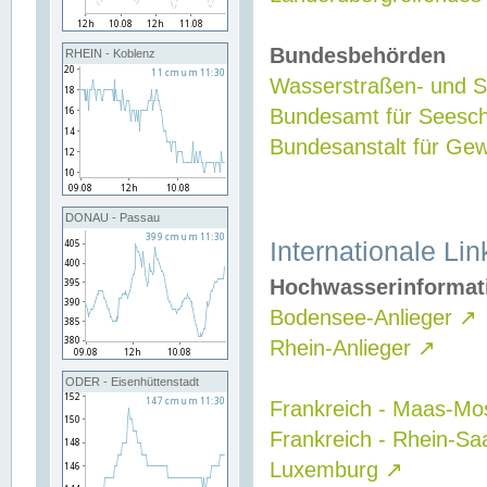
Bundesbehörden
RHEIN - Koblenz
Wasserstraßen- und Sc
Bundesamt für Seesch
Bundesanstalt für G
DONAU - Passau
Internationale Lin
Hochwasserinformat
Bodensee-Anlieger
↗
Rhein-Anlieger
↗
ODER - Eisenhüttenstadt
Frankreich - Maas-Mo
Frankreich - Rhein-Sa
Luxemburg
↗