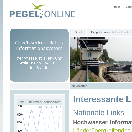
Hilfe
Link
Start
Pegelauswahl über Karte
Newsletter
Interessante L
Elbe - Cuxhaven Steubenhöft
Nationale Links
Hochwasser-Informa
Länderübergreifendes